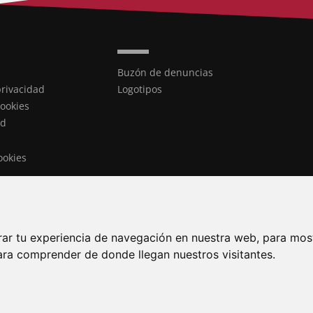
Buzón de denuncias
privacidad
Logotipos
cookies
ad
ookies
rar tu experiencia de navegación en nuestra web, para mos
El día 12
ara comprender de donde llegan nuestros visitantes.
Artillerí