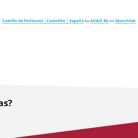
Castillo de Peñíscola │Castellón │ España
by
AD&D 4D
on
Sketchfab
as?