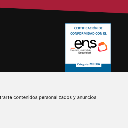
trarte contenidos personalizados y anuncios
/08/2026 el Castillo y el Parque de
a cerrarán a las 19:00 h