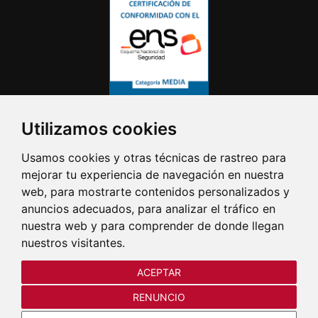
Utilizamos cookies
Usamos cookies y otras técnicas de rastreo para
mejorar tu experiencia de navegación en nuestra
web, para mostrarte contenidos personalizados y
anuncios adecuados, para analizar el tráfico en
nuestra web y para comprender de donde llegan
nuestros visitantes.
El día 12/08/2026 el Castillo y
ACEPTAR
el Parque de Artillería
RENUNCIO
cerrarán a las 19:00 h