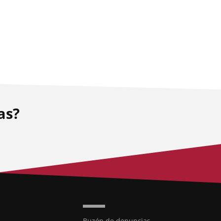
as?
Buzón de denuncias