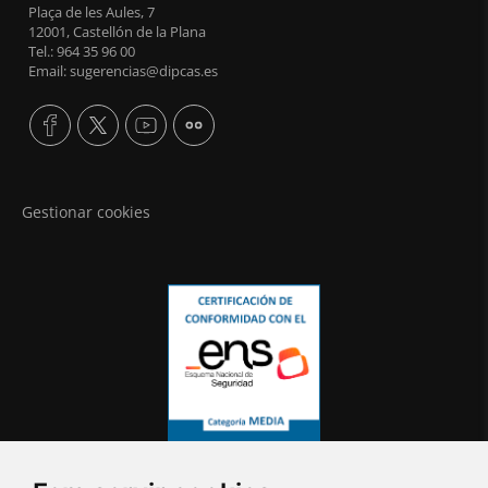
Plaça de les Aules, 7
12001, Castellón de la Plana
Tel.: 964 35 96 00
Email: sugerencias@dipcas.es
Gestionar cookies