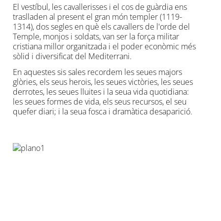
navegar
El vestíbul, les cavallerisses i el cos de guàrdia ens
entre
traslladen al present el gran món templer (1119-
pestañas.
1314), dos segles en què els cavallers de l'orde del
Temple, monjos i soldats, van ser la força militar
cristiana millor organitzada i el poder econòmic més
sòlid i diversificat del Mediterrani.
En aquestes sis sales recordem les seues majors
glòries, els seus herois, les seues victòries, les seues
derrotes, les seues lluites i la seua vida quotidiana:
les seues formes de vida, els seus recursos, el seu
quefer diari; i la seua fosca i dramàtica desaparició.