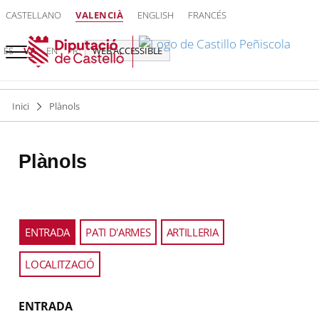
CASTELLANO
VALENCIÀ
ENGLISH
FRANCÉS
ES
VA
EN
FR
WEB ACCESSIBLE
Inici
Plànols
Plànols
Usa
ENTRADA
PATI D'ARMES
ARTILLERIA
las
teclas
LOCALITZACIÓ
izquierda
y
derecha
ENTRADA
para