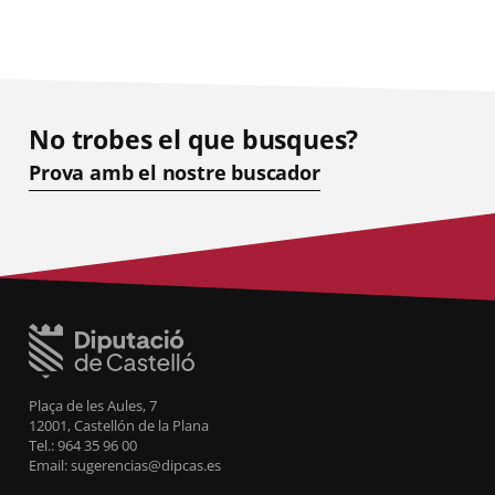
No trobes el que busques?
Prova amb el nostre buscador
Plaça de les Aules, 7
12001, Castellón de la Plana
Tel.: 964 35 96 00
Email: sugerencias@dipcas.es