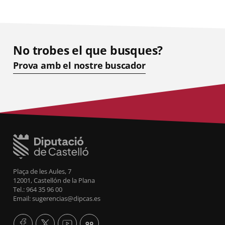
No trobes el que busques?
Prova amb el nostre buscador
Plaça de les Aules, 7
12001, Castellón de la Plana
Tel.: 964 35 96 00
Email: sugerencias@dipcas.es