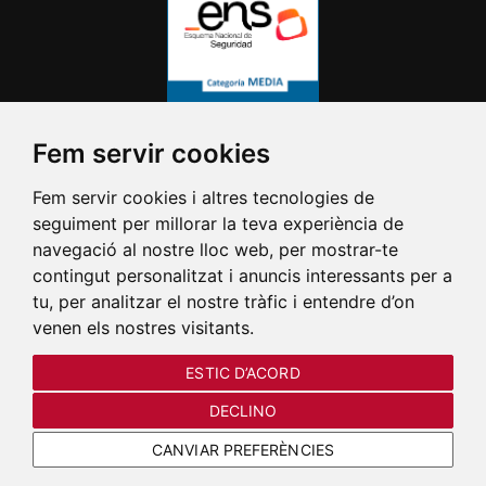
Fem servir cookies
Fem servir cookies i altres tecnologies de
seguiment per millorar la teva experiència de
navegació al nostre lloc web, per mostrar-te
contingut personalitzat i anuncis interessants per a
tu, per analitzar el nostre tràfic i entendre d’on
venen els nostres visitants.
El dia 12/08/2026 el Castell i el
ESTIC D’ACORD
Parc d'Artilleria tancaràn a les
DECLINO
19:00 h
CANVIAR PREFERÈNCIES