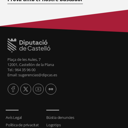
Plaça de les Aules, 7
12001, Castellón de la Plana
Tel.: 964 35 96 00
Email: sugerencias@dipcas.es
Avís Legal
Bústia denuncies
Política de privacitat
Logotips