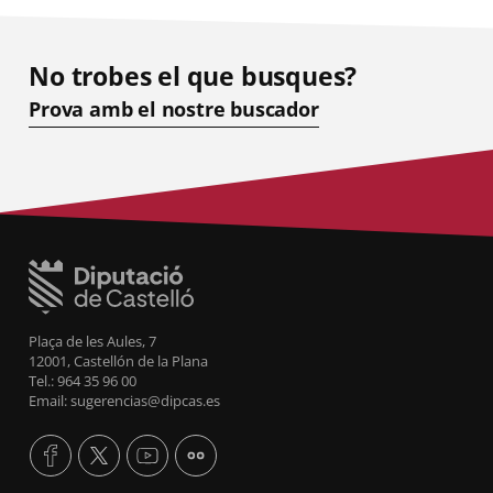
No trobes el que busques?
Prova amb el nostre buscador
Plaça de les Aules, 7
12001, Castellón de la Plana
Tel.: 964 35 96 00
Email: sugerencias@dipcas.es