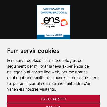
Fem servir cookies
Fem servir cookies i altres tecnologies de
seguiment per millorar la teva experiència de
navegació al nostre lloc web, per mostrar-te
contingut personalitzat i anuncis interessants per a
tu, per analitzar el nostre tràfic i entendre d’on
venen els nostres visitants.
El dia 12/08/2026 el Castell i el
ESTIC D’ACORD
Parc d'Artilleria tancaràn a les