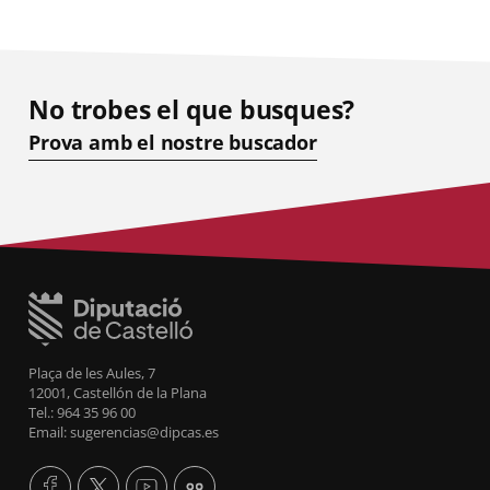
No trobes el que busques?
Prova amb el nostre buscador
Plaça de les Aules, 7
12001, Castellón de la Plana
Tel.: 964 35 96 00
Email: sugerencias@dipcas.es